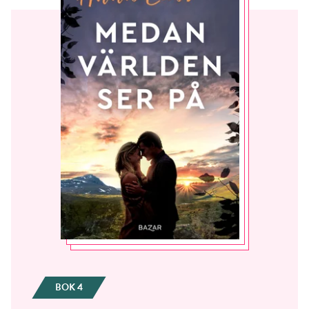
BOK 4