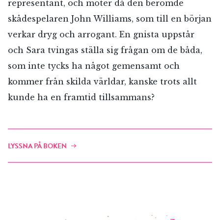
representant, och möter då den berömde
skådespelaren John Williams, som till en början
verkar dryg och arrogant. En gnista uppstår
och Sara tvingas ställa sig frågan om de båda,
som inte tycks ha något gemensamt och
kommer från skilda världar, kanske trots allt
kunde ha en framtid tillsammans?
LYSSNA PÅ BOKEN