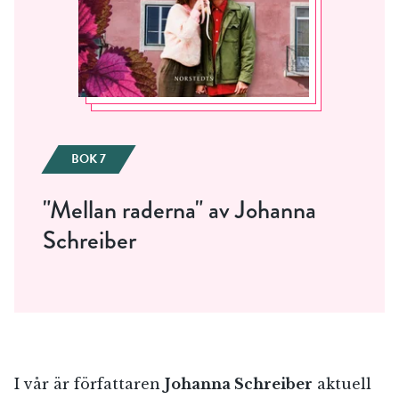
BOK 7
"Mellan raderna" av Johanna
Schreiber
I vår är författaren
Johanna Schreiber
aktuell