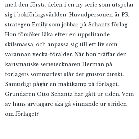
med den första delen i en ny serie som utspelar
sig i bokförlagsvärlden. Huvudpersonen är PR-
strategen Emily som jobbar på Schantz förlag.
Hon försöker läka efter en uppslitande
skilsmässa, och anpassa sig till ett liv som
varannan vecka-förälder. När hon träffar den
karismatiske serietecknaren Herman på
förlagets sommarfest slår det gnistor direkt.
Samtidigt pågår en maktkamp på förlaget.
Grundaren Otto Schantz har gått ur tiden. Vem
av hans arvtagare ska gå vinnande ur striden
om förlaget?