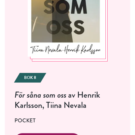
BOK 8
För såna som oss
av Henrik
Karlsson, Tiina Nevala
POCKET