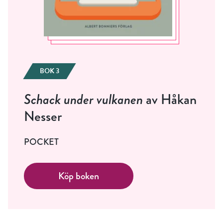
BOK 3
Schack under vulkanen
av Håkan
Nesser
POCKET
Köp boken