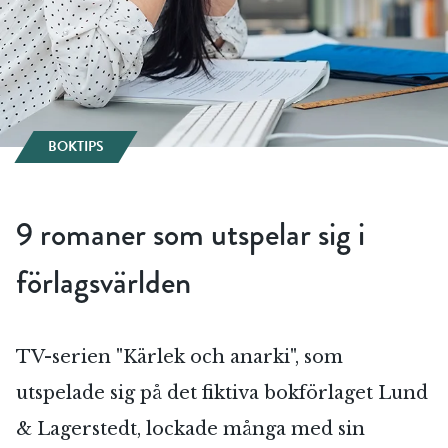
BOKTIPS
9 romaner som utspelar sig i
förlagsvärlden
TV-serien "Kärlek och anarki", som
utspelade sig på det fiktiva bokförlaget Lund
& Lagerstedt, lockade många med sin