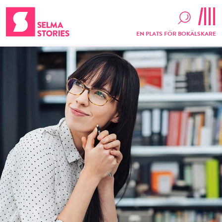
EN PLATS FÖR BOKÄLSKARE