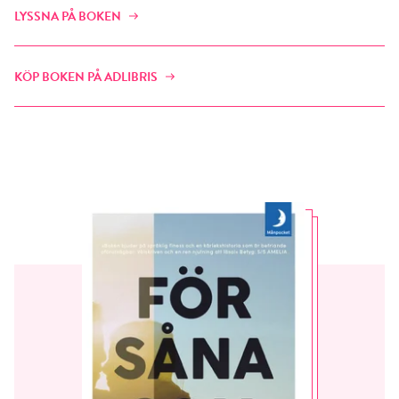
LYSSNA PÅ BOKEN
KÖP BOKEN PÅ ADLIBRIS