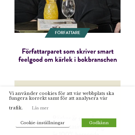
FÖRFATTARE
Författarparet som skriver smart
feelgood om kärlek i bokbranschen
Vi använder cookies för att vår webbplats ska
fungera korrekt samt för att analysera vår
trafik.
Läs mer
Cookie-inställningar
Godkänn