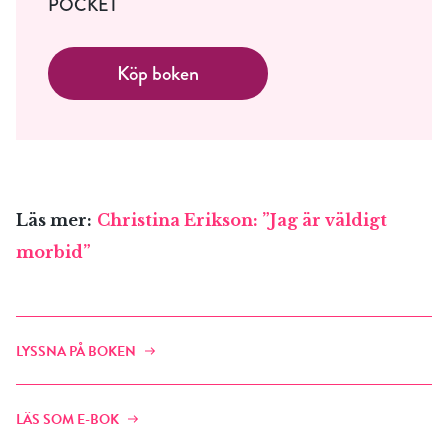
POCKET
Köp boken
Läs mer:
Christina Erikson: ”Jag är väldigt
morbid”
LYSSNA PÅ BOKEN
LÄS SOM E-BOK