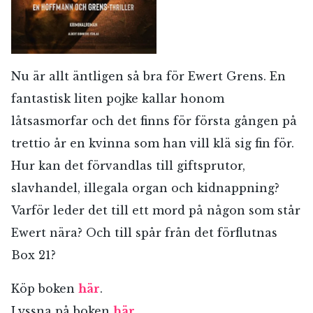
Jag accepterar villkoren.
RÖSTA
Nu är allt äntligen så bra för Ewert Grens. En
fantastisk liten pojke kallar honom
ÅNGRA OCH STÄNG
låtsasmorfar och det finns för första gången på
trettio år en kvinna som han vill klä sig fin för.
Hur kan det förvandlas till giftsprutor,
slavhandel, illegala organ och kidnappning?
Varför leder det till ett mord på någon som står
Ewert nära? Och till spår från det förflutnas
Box 21?
Köp boken
här
.
Lyssna på boken
här
.