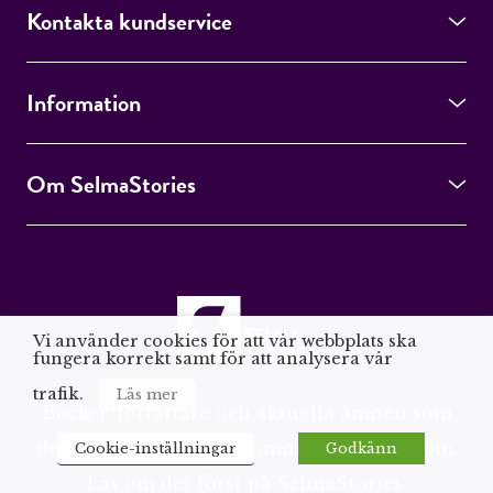
Kontakta kundservice
Information
Om SelmaStories
Vi använder cookies för att vår webbplats ska
fungera korrekt samt för att analysera vår
trafik.
Läs mer
Böcker, författare och aktuella ämnen som
det pratas om – eller kommer att pratas om.
Cookie-inställningar
Godkänn
Läs om det först på SelmaStories.