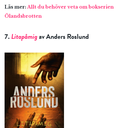
Läs mer:
Allt du behöver veta om bokserien
Ölandsbrotten
7.
Litapåmig
av Anders Roslund
RÖSTA
E-post*