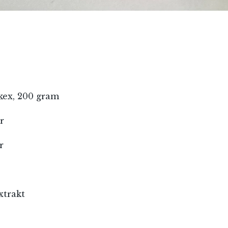
kex, 200 gram
r
r
RÖSTA
xtrakt
ost*