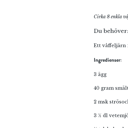
Cirka 8 enkla våf
Du behöver
Ett våffeljärn 
Ingredienser:
3 ägg
40 gram smält
2 msk strösoc
3 ½ dl vetemj