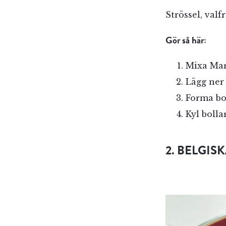
Strössel, valfr
Gör så här:
Mixa Mar
Lägg ner 
Forma bol
Kyl bolla
2. BELGIS