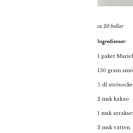
ca 20 bollar
Ingredienser:
1 paket Marie
150 gram smö
¾ dl strösocke
2 msk kakao
1 msk arrakse
E-p
3 msk vatten