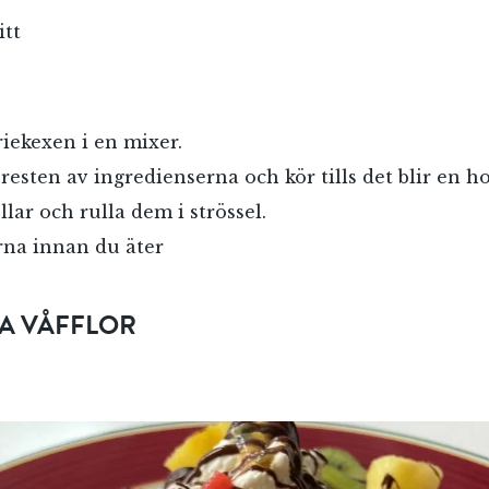
Jag accepterar villkoren.
itt
RÖSTA
iekexen i en mixer.
ÅNGRA OCH STÄNG
resten av ingredienserna och kör tills det blir en 
lar och rulla dem i strössel.
rna innan du äter
KA VÅFFLOR