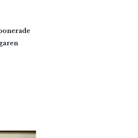
mponerade
agaren