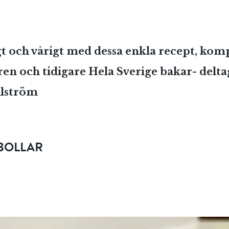
gt och vårigt med dessa enkla recept, ko
ren och tidigare Hela Sverige bakar- delt
hlström
SBOLLAR