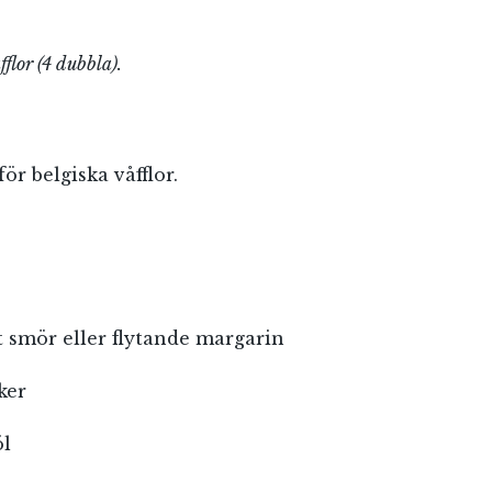
flor (4 dubbla).
:
för belgiska våfflor.
 smör eller flytande margarin
ker
öl