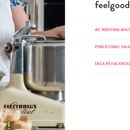
feelgood
AV: KRISTINA AH
PUBLICERAD: 04 A
DELA PÅ FACEBO