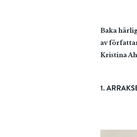
Baka härli
av författa
Kristina A
1. ARRAK