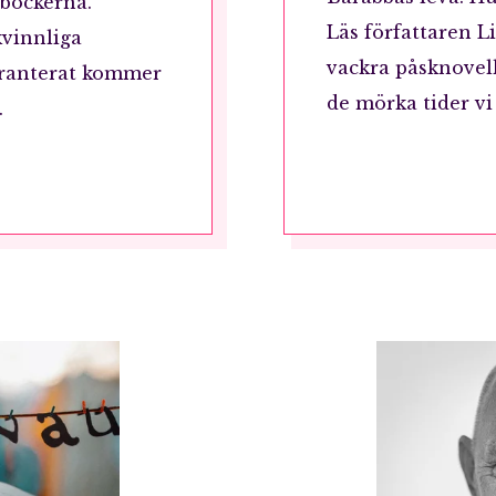
 böckerna.
Läs författaren L
kvinnliga
vackra påsknovell,
aranterat kommer
de mörka tider vi 
.