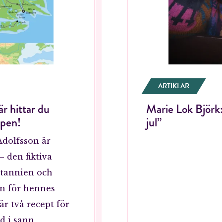
Jag accepterar villkoren.
RÖSTA
ÅNGRA OCH STÄNG
ARTIKLAR
r hittar du
Marie Lok Björk:
ppen!
jul”
Adolfsson är
 den fiktiva
itannien och
n för hennes
är två recept för
d i sann