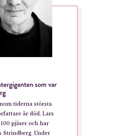
atergiganten som var
erg
nom tiderna största
rfattare är död. Lars
100 pjäser och har
ds Strindberg. Under