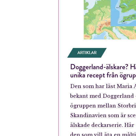
ARTIKLAR
Doggerland-älskare? Hä
unika recept från ögru
Den som har läst Maria 
bekant med Doggerland –
ögruppen mellan Storbr
Skandinavien som är sce
älskade deckarserie. Här 
den som vill äta en målti