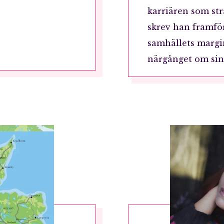
karriären som str
skrev han framfö
samhällets margi
närgånget om sin
RÖSTA
ost*