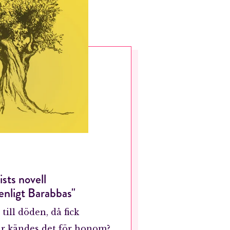
sts novell
enligt Barabbas"
till döden, då fick
ur kändes det för honom?