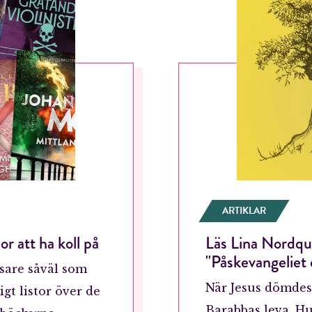
ARTIKLAR
or att ha koll på
Läs Lina Nordqui
"Påskevangeliet 
äsare såväl som
När Jesus dömdes 
igt listor över de
Barabbas leva. H