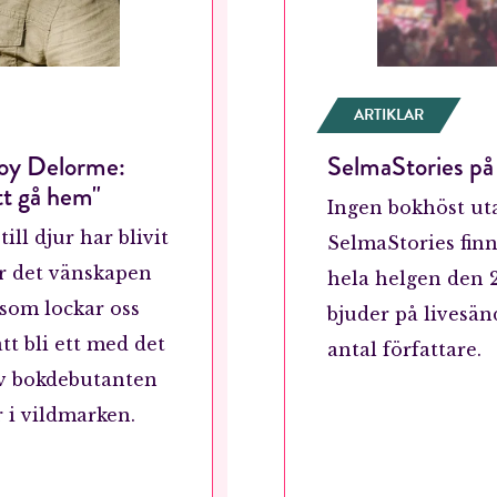
ARTIKLAR
oy Delorme:
SelmaStories p
tt gå hem"
Ingen bokhöst ut
ll djur har blivit
SelmaStories finn
Är det vänskapen
hela helgen den 2
 som lockar oss
bjuder på livesän
tt bli ett med det
antal författare.
 av bokdebutanten
 i vildmarken.