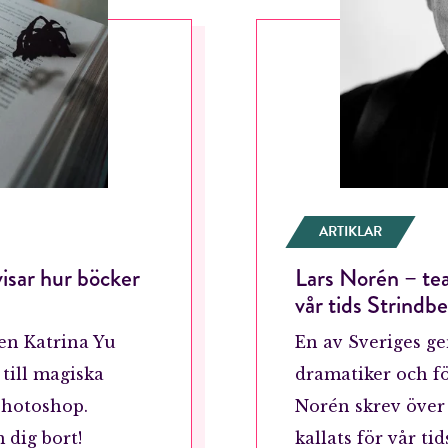
ARTIKLAR
isar hur böcker
Lars Norén – te
vår tids Strindb
en Katrina Yu
En av Sveriges ge
till magiska
dramatiker och fö
Photoshop.
Norén skrev över 
 dig bort!
kallats för vår ti