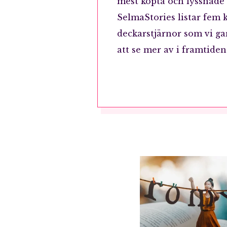
mest köpta och lyssnade
SelmaStories listar fem 
deckarstjärnor som vi g
att se mer av i framtiden