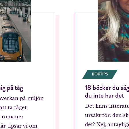
BOKTIPS
ig på tåg
18 böcker du säge
du inte har det
påverkan på miljön
Det finns littera
tt ta tåget
ursäkt för: den sk
ra romaner
det? Nej, antagli
Här tipsar vi om