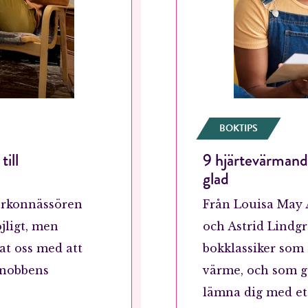
Jag accepterar villkoren.
RÖSTA
ÅNGRA OCH STÄNG
BOKTIPS
till
9 hjärtevärmande
glad
turkonnässören
Från Louisa May A
jligt, men
och Astrid Lindgre
oat oss med att
bokklassiker som 
snobbens
värme, och som g
lämna dig med ett