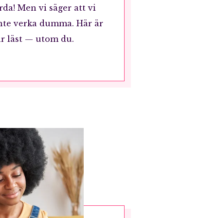
ärda! Men vi säger att vi
 inte verka dumma. Här är
ar läst — utom du.