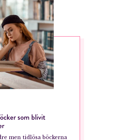
böcker som blivit
er
ldre men tidlösa böckerna