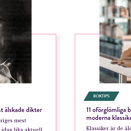
BOKTIPS
t älskade dikter
11 oförglömliga 
moderna klassik
riges mest
Klassiker är de ä
idag lika aktuell.