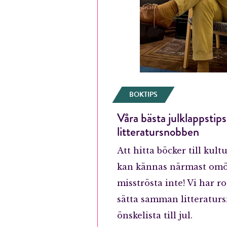
BOKTIPS
Våra bästa julklappstips 
litteratursnobben
Att hitta böcker till kul
kan kännas närmast omö
misströsta inte! Vi har r
sätta samman litteratur
önskelista till jul.