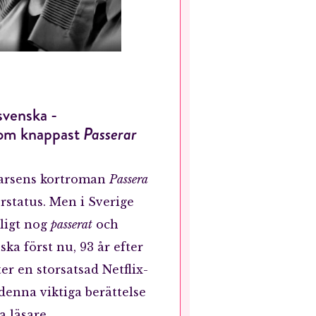
svenska -
som knappast
Passerar
Larsens kortroman
Passera
erstatus. Men i Sverige
ligt nog
passerat
och
nska först nu, 93 år efter
ter en storsatsad Netflix-
 denna viktiga berättelse
 läsare.