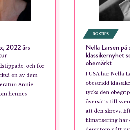
BOKTIPS
x, 2022 års
Nella Larsen på 
tur
klassikernyhet 
obemärkt
stippade, och för
I USA har Nella 
också en av dem
obestridd klassik
teratur: Annie
tycks den obegrip
 om hennes
översätts till sve
att den skrevs. Ef
filmatisering har
dessutom nått nya