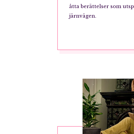
åtta berättelser som utsp
järnvägen.
E-p