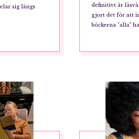
definitivt är läsv
elar sig längs
gjort det för att
böckerna "alla" h
RÖSTA
ost*