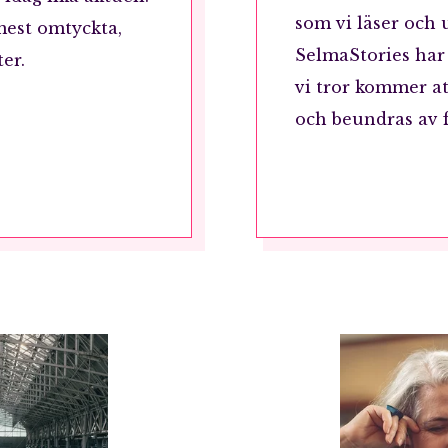
som vi läser och 
mest omtyckta,
SelmaStories har 
er.
vi tror kommer at
och beundras av 