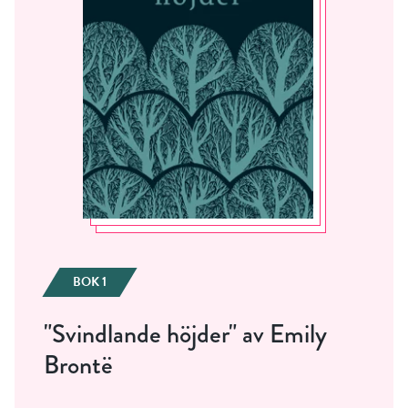
BOK 1
"Svindlande höjder" av Emily
Brontë