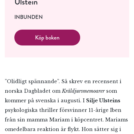
Ulstein
Jag accepterar villkoren.
INBUNDEN
RÖSTA
Köp boken
ÅNGRA OCH STÄNG
”Olidligt spännande”. Så skrev en recensent i
norska Dagbladet om
Kräldjursmemoarer
som
kommer på svenska i augusti. I
Silje Ulsteins
psykologiska thriller försvinner 11-årige Iben
från sin mamma Mariam i köpcentret. Mariams
omedelbara reaktion är flykt. Hon sätter sig i