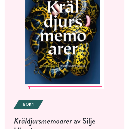
RÖSTA
BOK 1
E-post*
Kräldjursmemoarer
av Silje