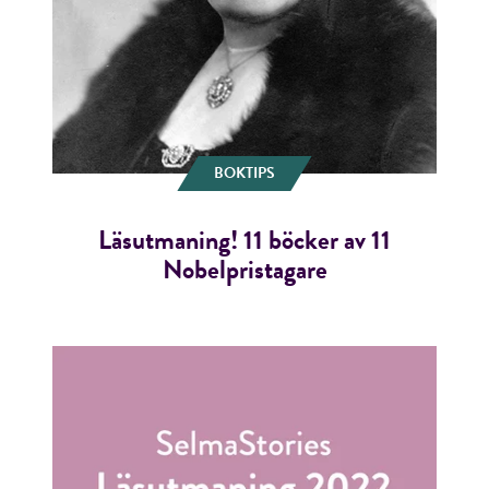
Jag accepterar villkoren.
RÖSTA
ÅNGRA OCH STÄNG
BOKTIPS
Läsutmaning! 11 böcker av 11
Nobelpristagare