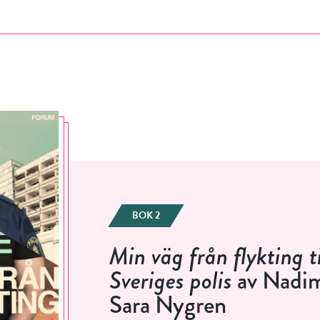
Jag accepterar villkoren.
RÖSTA
ÅNGRA OCH STÄNG
BOK 2
Min väg från flykting ti
Sveriges polis
av Nadim
Sara Nygren