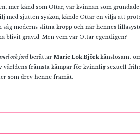
sen, mer känd som Ottar, var kvinnan som grundad
lj med sjutton syskon, kände Ottar en vilja att prot
 såg moderns slitna kropp och när hennes lillasyst
 ha blivit gravid. Men vem var Ottar egentligen?
mmel och jord
berättar
Marie Lok Björk
känslosamt om
 världens främsta kämpar för kvinnlig sexuell frih
ter som drev henne framåt.
RÖSTA
ost*