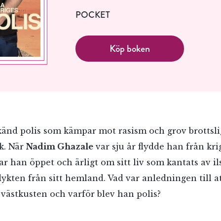
POCKET
Köp boken
känd polis som kämpar mot rasism och grov brottsl
ak. När
Nadim Ghazale
var sju år flydde han från kr
tar han öppet och ärligt om sitt liv som kantats av 
lykten från sitt hemland. Vad var anledningen till at
 västkusten och varför blev han polis?