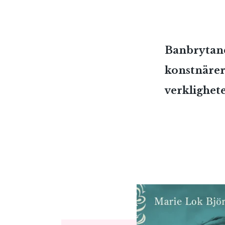
Banbrytande
konstnärer
verklighet