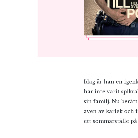
Idag är han en igen
har inte varit spikr
sin familj. Nu berät
även av kärlek och f
ett sommarställe på