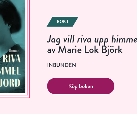
BOK 1
Jag vill riva upp himme
av Marie Lok Björk
INBUNDEN
Köp boken