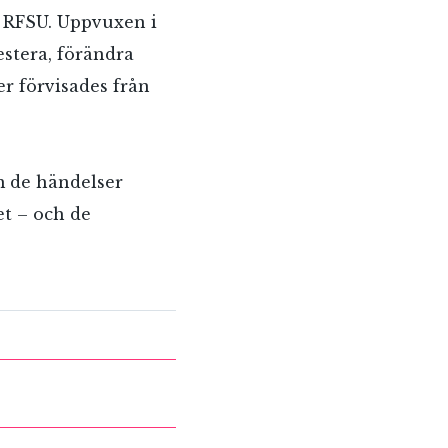
e RFSU. Uppvuxen i
estera, förändra
er förvisades från
 de händelser
et – och de