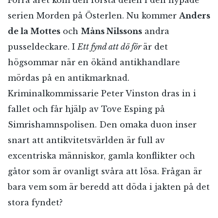
Förra året kom den första delen i den hypade
serien Morden på Österlen. Nu kommer
Anders
de la Mottes
och
Måns Nilssons
andra
pusseldeckare. I
Ett f
ynd att dö för
är det
högsommar när en ökänd antikhandlare
mördas på en antikmarknad.
Kriminalkommissarie Peter Vinston dras in i
fallet och får hjälp av Tove Esping på
Simrishamnspolisen. Den omaka duon inser
snart att antikvitetsvärlden är full av
excentriska människor, gamla konflikter och
gåtor som är ovanligt svåra att lösa. Frågan är
bara vem som är beredd att döda i jakten på det
stora fyndet?