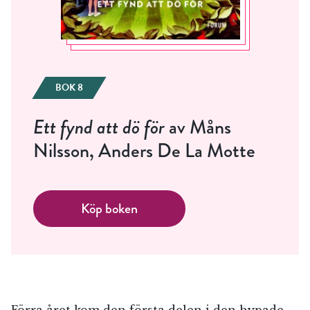
BOK 8
Ett fynd att dö för
av Måns
Nilsson, Anders De La Motte
Köp boken