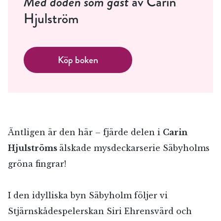
Med döden som gäst
av Carin
Hjulström
Köp boken
Äntligen är den här – fjärde delen i
Carin
Hjulströms
älskade mysdeckarserie Säbyholms
gröna fingrar!
I den idylliska byn Säbyholm följer vi
Stjärnskådespelerskan Siri Ehrensvärd och