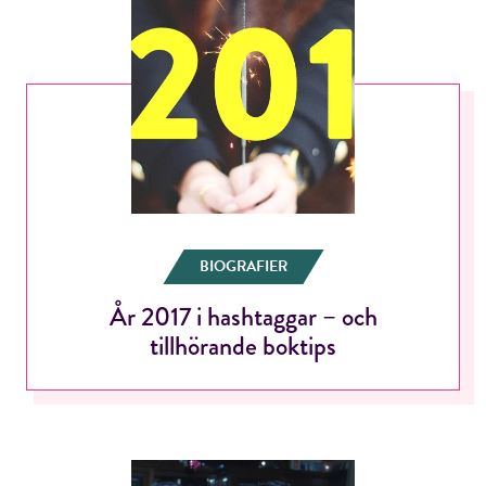
E-post*
Jag accepterar villkoren.
BIOGRAFIER
RÖSTA
År 2017 i hashtaggar – och
tillhörande boktips
ÅNGRA OCH STÄNG