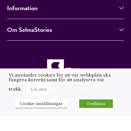
Information
Om SelmaStories
Vi använder cookies för att vår webbplats ska
fungera korrekt samt för att analysera vår
trafik.
Läs mer
Böcker, författare och aktuella ämnen som
det pratas om – eller kommer att pratas om.
Cookie-inställningar
Godkänn
Läs om det först på SelmaStories.
© 2026 All information på selmastories.se är