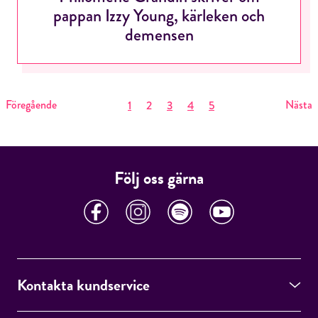
pappan Izzy Young, kärleken och
demensen
Föregående
Nästa
1
2
3
4
5
Följ oss gärna
Kontakta kundservice