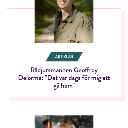
RÖSTA
E-post*
ARTIKLAR
Jag accepterar villkoren.
Rådjursmannen Geoffroy
Delorme: "Det var dags för mig att
gå hem"
RÖSTA
ÅNGRA OCH STÄNG