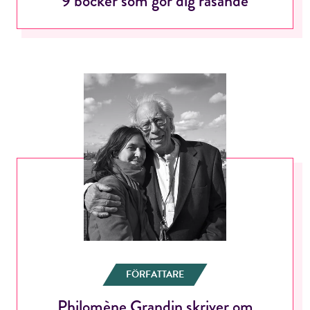
9 böcker som gör dig rasande
FÖRFATTARE
Philomène Grandin skriver om