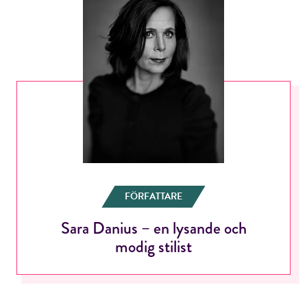
Jag accepterar villkoren.
RÖSTA
ÅNGRA OCH STÄNG
FÖRFATTARE
Sara Danius – en lysande och
modig stilist