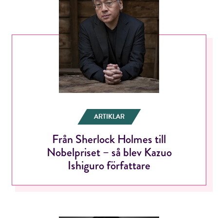
ARTIKLAR
Från Sherlock Holmes till
Nobelpriset – så blev Kazuo
Ishiguro författare
RÖSTA
E-post*