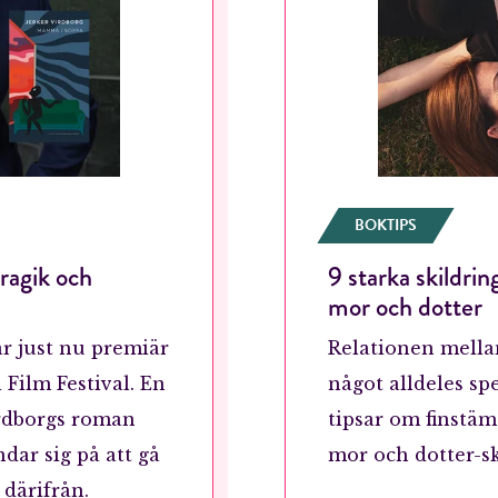
BOKTIPS
ragik och
9 starka skildrin
mor och dotter
r just nu premiär
Relationen mella
 Film Festival. En
något alldeles sp
irdborgs roman
tipsar om finstä
dar sig på att gå
mor och dotter-sk
 därifrån.