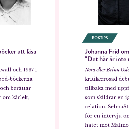
BOKTIPS
öcker att läsa
Johanna Frid o
"Det här är int
nwall och 1937 i
Nora eller Brinn Osl
good-böckerna
kritikerrosad deb
 och berättar
tillbaka med uppf
r om kärlek,
som skildrar en 
relation. SelmaSt
för en intervju o
hatet mot Malmö