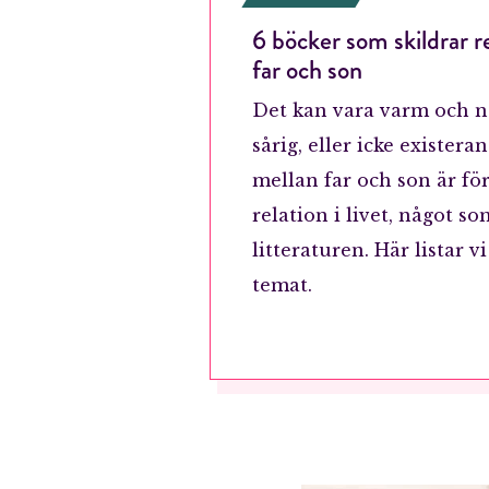
6 böcker som skildrar r
far och son
Det kan vara varm och nä
sårig, eller icke existera
mellan far och son är fö
relation i livet, något s
litteraturen. Här listar v
temat.