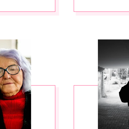
RÖSTA
ost*