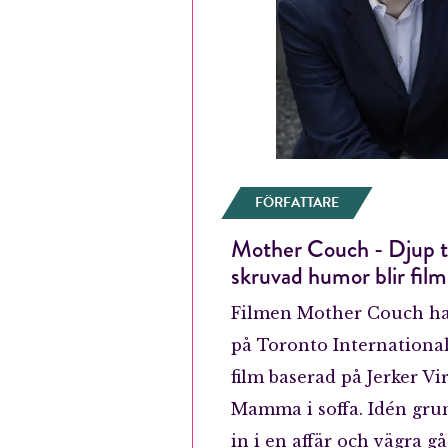
FÖRFATTARE
Mother Couch - Djup t
skruvad humor blir film
Filmen Mother Couch ha
på Toronto International
film baserad på Jerker V
Mamma i soffa. Idén grun
in i en affär och vägra gå