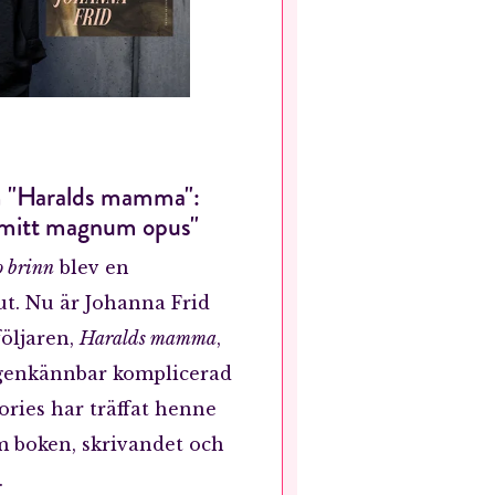
m "Haralds mamma":
e mitt magnum opus"
o brinn
blev en
ut. Nu är Johanna Frid
öljaren,
Haralds mamma
,
igenkännbar komplicerad
ories har träffat henne
m boken, skrivandet och
.