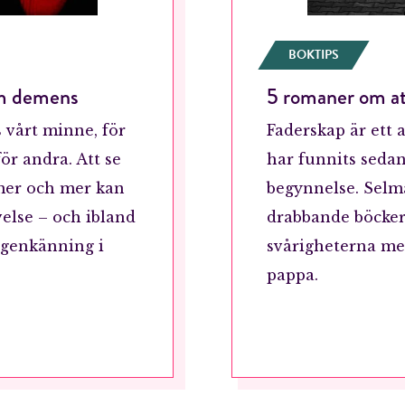
Jag accepterar villkoren.
BOKTIPS
om demens
5 romaner om att
RÖSTA
s vårt minne, för
Faderskap är ett 
ÅNGRA OCH STÄNG
ör andra. Att se
har funnits sedan
er och mer kan
begynnelse. Selma
else – och ibland
drabbande böcker
igenkänning i
svårigheterna med 
pappa.