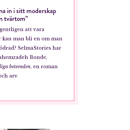
na in i sitt moderskap
än tvärtom”
gentligen att vara
 kan man bli en om man
 mödrad? SelmaStories har
Hashemzadeh Bonde,
liga beteenden
, en roman
ch arv.