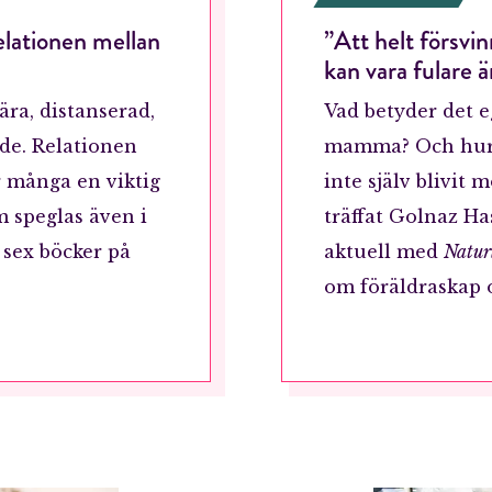
elationen mellan
”Att helt försvin
kan vara fulare 
ra, distanserad,
Vad betyder det e
nde. Relationen
mamma? Och hur
r många en viktig
inte själv blivit
om speglas även i
träffat Golnaz 
i sex böcker på
aktuell med
Natur
om föräldraskap o