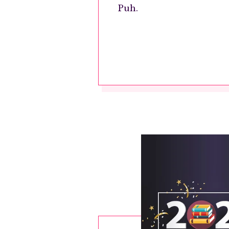
Puh.
E-p