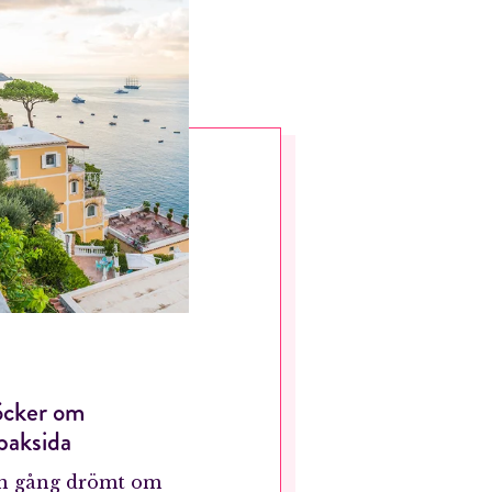
öcker om
baksida
on gång drömt om