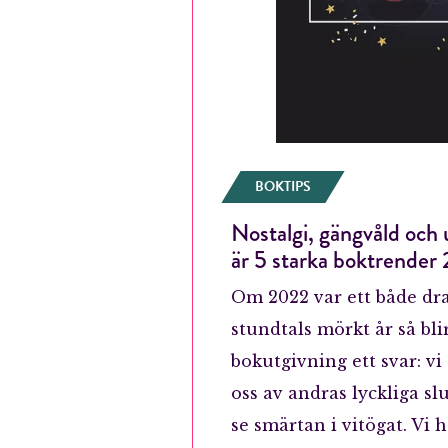
BOKTIPS
Nostalgi, gängvåld och 
är 5 starka boktrender
Om 2022 var ett både dr
stundtals mörkt år så bli
bokutgivning ett svar: vi
oss av andras lyckliga sl
se smärtan i vitögat. Vi h