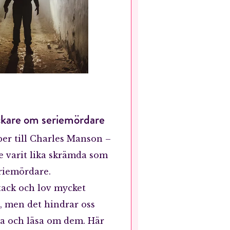
kare om seriemördare
per till Charles Manson –
e varit lika skrämda som
riemördare.
tack och lov mycket
e, men det hindrar oss
iva och läsa om dem. Här