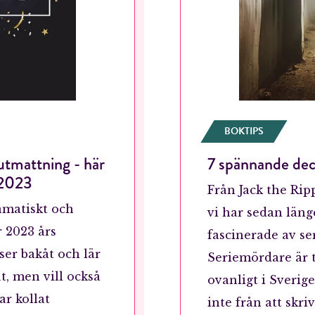
Jag accepterar villkoren.
RÖSTA
ÅNGRA OCH STÄNG
BOKTIPS
utmattning - här
7 spännande dec
 2023
Från Jack the Rip
amatiskt och
vi har sedan läng
r 2023 års
fascinerade av se
 ser bakåt och lär
Seriemördare är 
ut, men vill också
ovanligt i Sverig
ar kollat
inte från att skr