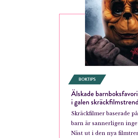
BOKTIPS
Älskade barnboksfavori
i galen skräckfilmstren
Skräckfilmer baserade på 
barn är sannerligen inget
Näst ut i den nya filmtre