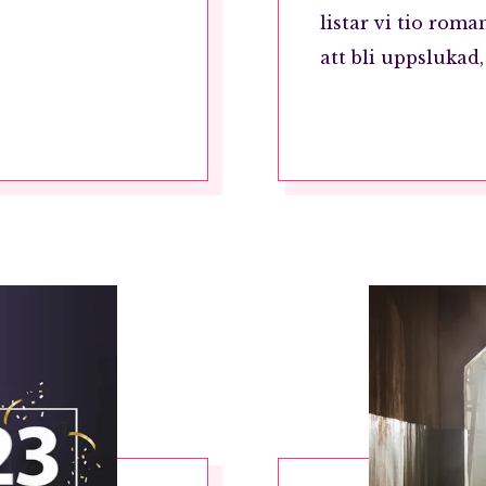
listar vi tio rom
att bli uppslukad,
RÖSTA
ost*