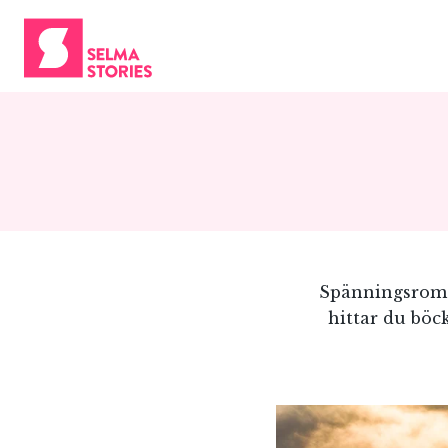
Spänningsroma
hittar du böc