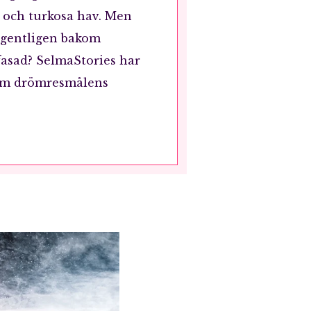
r och turkosa hav. Men
egentligen bakom
fasad? SelmaStories har
r om drömresmålens