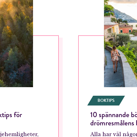
BOKTIPS
tips för
10 spännande b
drömresmålens 
ljehemligheter,
Alla har väl någ