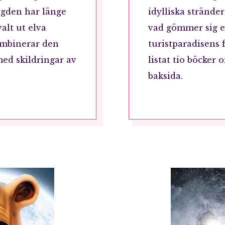
ygden har länge
idylliska strände
valt ut elva
vad gömmer sig 
mbinerar den
turistparadisens 
ed skildringar av
listat tio böcke
baksida.