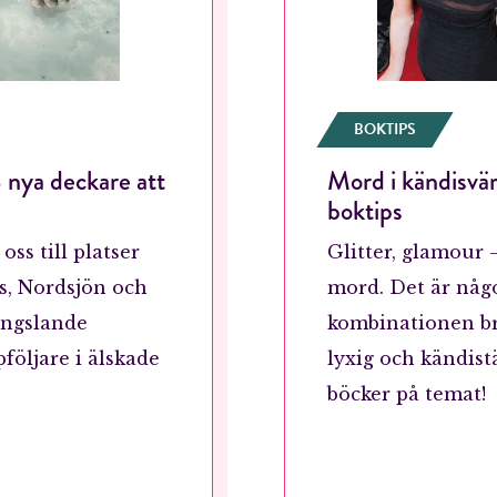
BOKTIPS
 nya deckare att
Mord i kändisvä
boktips
oss till platser
Glitter, glamour 
s, Nordsjön och
mord. Det är någ
fängslande
kombinationen br
följare i älskade
lyxig och kändist
böcker på temat!