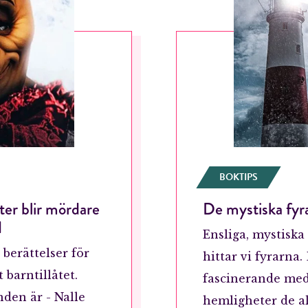
BOKTIPS
ter blir mördare
De mystiska fyra
d
Ensliga, mystiska
berättelser för
hittar vi fyrarna.
 barntillåtet.
fascinerande med
nden är - Nalle
hemligheter de al