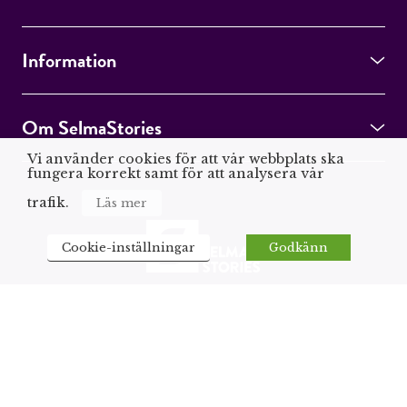
Information
Om SelmaStories
Vi använder cookies för att vår webbplats ska
fungera korrekt samt för att analysera vår
trafik.
Läs mer
Cookie-inställningar
Godkänn
Böcker, författare och aktuella ämnen som
det pratas om – eller kommer att pratas om.
Läs om det först på SelmaStories.