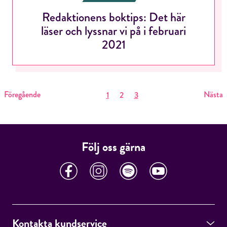
Redaktionens boktips: Det här
läser och lyssnar vi på i februari
2021
Föregående
Nästa
1
2
3
Följ oss gärna
Kontakta kundservice