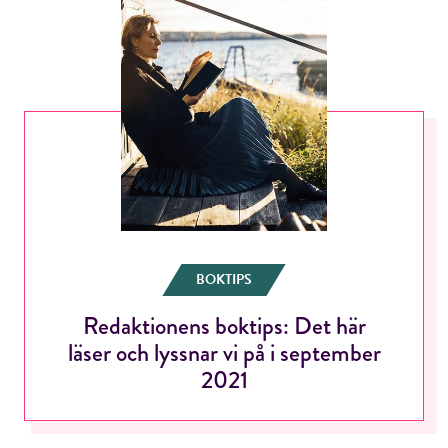
E-post*
Jag accepterar villkoren.
RÖSTA
BOKTIPS
ÅNGRA OCH STÄNG
Redaktionens boktips: Det här
läser och lyssnar vi på i september
2021