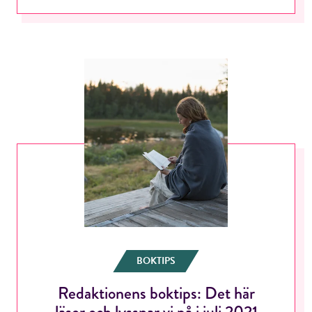
BOKTIPS
Redaktionens boktips: Det här
läser och lyssnar vi på i juli 2021